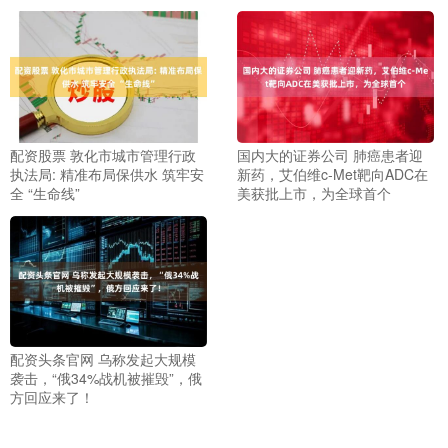
配资股票 敦化市城市管理行政
国内大的证券公司 肺癌患者迎
执法局: 精准布局保供水 筑牢安
新药，艾伯维c-Met靶向ADC在
全 “生命线”
美获批上市，为全球首个
配资头条官网 乌称发起大规模
袭击，“俄34%战机被摧毁”，俄
方回应来了！