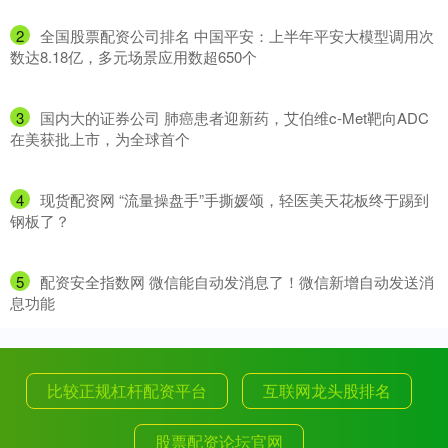
2
​全国股票配资公司排名 中国平安：上半年平安大模型调用次
数达8.18亿，多元场景应用数超650个
3
​国内大的证券公司 肺癌患者迎新药，艾伯维c-Met靶向ADC
在美获批上市，为全球首个
4
​现货配资网 “流量操盘手”手撕媛颂，轻医美天花板终于踢到
钢板了？
5
​配资安全指数网 微信能自动发消息了！微信新增自动发送消
息功能
比较正规杠杆配资平台
互联网龙头股排名
股票配资论坛官网