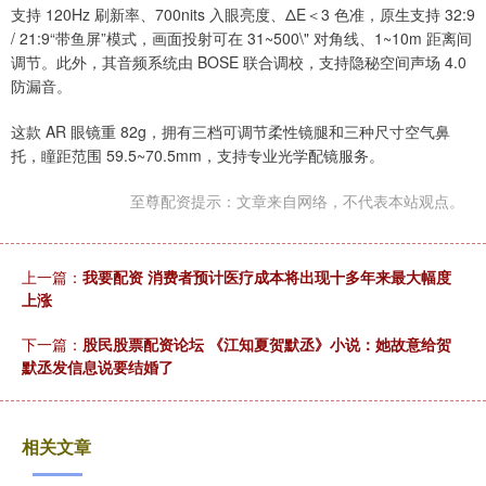
支持 120Hz 刷新率、700nits 入眼亮度、ΔE＜3 色准，原生支持 32:9
/ 21:9“带鱼屏”模式，画面投射可在 31~500\" 对角线、1~10m 距离间
调节。此外，其音频系统由 BOSE 联合调校，支持隐秘空间声场 4.0
防漏音。
这款 AR 眼镜重 82g，拥有三档可调节柔性镜腿和三种尺寸空气鼻
托，瞳距范围 59.5~70.5mm，支持专业光学配镜服务。
至尊配资提示：文章来自网络，不代表本站观点。
上一篇：
我要配资 消费者预计医疗成本将出现十多年来最大幅度
上涨
下一篇：
股民股票配资论坛 《江知夏贺默丞》小说：她故意给贺
默丞发信息说要结婚了
相关文章