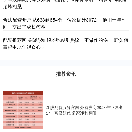
顶峰相见
合法配资开户 从633到654分，位次提升3072， 他用一年时
间，交出了成长答卷
配资推荐网 关晓彤红毯松弛感引热议：不做作的'关二哥'如何
赢得中老年观众心？
推荐资讯
新股配资服务官网 外资券商2024年业绩出
炉！高盛领跑 多家净利翻倍