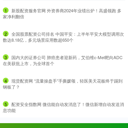
1
​新股配资服务官网 外资券商2024年业绩出炉！高盛领跑 多
家净利翻倍
2
​全国股票配资公司排名 中国平安：上半年平安大模型调用次
数达8.18亿，多元场景应用数超650个
3
​国内大的证券公司 肺癌患者迎新药，艾伯维c-Met靶向ADC
在美获批上市，为全球首个
4
​现货配资网 “流量操盘手”手撕媛颂，轻医美天花板终于踢到
钢板了？
5
​配资安全指数网 微信能自动发消息了！微信新增自动发送消
息功能