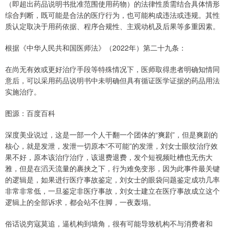
（即超出药品说明书批准范围使用药物）的法律性质需结合具体情形
综合判断，既可能是合法的医疗行为，也可能构成违法或违规。其性
质认定取决于用药依据、程序合规性、主观动机及后果等多重因素。
根据《中华人民共和国医师法》（2022年）第二十九条：
在尚无有效或更好治疗手段等特殊情况下，医师取得患者明确知情同
意后，可以采用药品说明书中未明确但具有循证医学证据的药品用法
实施治疗。
图源：百度百科
深度美业说过，这是一部一个人干翻一个团体的“爽剧”，但是爽剧的
核心，就是发泄，发泄一切原本“不可能”的发泄，刘女士眼纹治疗效
果不好，原本该治疗治疗，该退费退费，发个短视频吐槽也无伤大
雅，但是在滔天流量的裹挟之下，行为难免变形，因为此事件最关键
的逻辑是，如果进行医疗事故鉴定，刘女士的眼袋问题鉴定成功几率
非常非常低，一旦鉴定非医疗事故，刘女士建立在医疗事故成立这个
逻辑上的全部诉求，都会站不住脚，一夜轰塌。
俗话说穷寇莫追，逼机构到墙角，很有可能导致机构不与消费者和