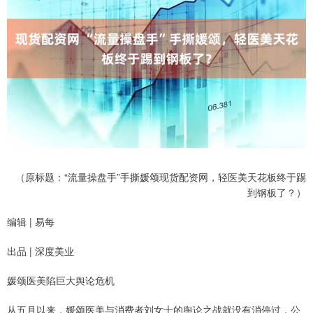
（原标题：“流量操盘手”手撕媛颂现货配资网，轻医美天花板终于踢
到钢板了？）
编辑 | 易每
出品 | 深度美业
媛颂医美陷巨大舆论危机
从五月以来，媛颂医美与消费者刘女士的舆论之战就没有消停过，公