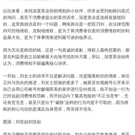
以往来看，来找深度美业协助维权的小伙伴，经常会受到刨根问底式
的询问，甚至于消费者提出的某些诉求，深度美业是选择直接驳回
的，这里面就涉及到一个问题，网络舆论是一把双刃剑，在法律范围
内可控地维权、克制地维权，是为了将消费者在面对消费维权时的利
益最大化、是为了将事情推进到最可谈的临界点。
因为无论是赔偿的钱，还是一句真诚的道歉，维权人最终想要的，都
是在利益受损之后能够最大化地寻找弥补方案，所以，深度美业始终
认为，消费维权不能偏离核心诉求。
一开始，刘女士的诉求不过是解决问题，但是随着粉丝的增多，舆论
正向与负向的推进，刘女士想做的更多了，她甚至在视频号公开表示
自己会用公司账号对媛颂医美的差评进行定向投流，殊不知这一行为
已经远超消费维权范畴，而开始迈向了极其危险的“不正当竞争”，无
论有意无意，甚至只是出于“威胁”这样的行为均是不可取的，因为维
权的初心与目的是满足自身需求，而非得不偿失。
图源：刘笑如刘笑如
而在与网络不同声音对抗的过程当中，刘女士的发言愈发激进，甚至