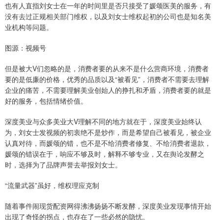
也有人直指刘女士在一年的时间里是否只接受了媛颂医美的服务，有
没有去过正规相关部门维权，以及刘女士维权起初的公司也是知名美
业机构等问题。
图源：视频号
但是被大V们忽略的是，消费者要的从来不是什么营商环境，消费者
要的是低廉的价格，优秀的品质以及“被看见”，消费者不需要去理解
企业的痛苦，不需要理解美业创始人的挣扎和矛盾，消费者要的就是
好的服务，包括情绪价值。
深度美业与众多美业大V理解不同的地方就在于，深度美业始终认
为，刘女士发视频的初衷绝不是炒作，而是希望自己被看见，被企业
认真对待，而媛颂的错，也不是不给消费者修复、不给消费者退款，
媛颂的错误在于，响应不够及时，解释不够专业，又在舆论发酵之
时，选择为了品牌声誉去举报刘女士。
“流量武器”虽好，维权理应克制
随着事件闹现货配资网得沸沸扬扬不断发酵，深度美业发现事情开始
出现了奇怪的拐点，也存在了一些必然的隐忧。