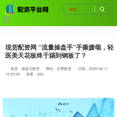
现货配资网 “流量操盘手”手撕媛颂，轻
医美天花板终于踢到钢板了？
来源：操盘宝配资
网站：至尊配资
日期：2025-06-11
10:53:08
查看：266