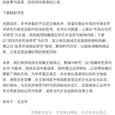
的故事与温度，轻轻叩动观者的心扉。
下册精彩书页
光阴流转，本书承载的不仅是文物风华，更凝结着近年馆内学者在学
术研究与展览实践中的深刻思考。全书分为两册，上册以“中国古代艺
术研究”为主题，系统梳理馆藏瑰宝的艺术流变与精神内核；下册
以“深圳历史民俗研究”为先导，深入钩沉地域文化基因的独特风貌；
继之以“改革开放物证研究”领域，聚焦时代印记，以脉络清晰的物证
群，立体还原波澜壮阔的探索历程。
未来，我们将持续深化馆藏文物清点、整编与研究，以“馆藏研究系列
丛书”为载体，陆续呈现丰硕成果。期待通过这些耕耘，让深博珍藏闪
耀更广阔的天地，为学界奠定基石，亦令每位观者得以聆听文物低
语，感受历史层叠，在文脉绵延中铸就愈发坚定的文化自信与从容。
我们相信，当历史的智慧与时代的回响在此交汇，定能激发公众对中
华文明更深的认同与热爱，滋养当代文化创新的深厚土壤。
发布于：北京市
至尊配资提示：文章来自网络，不代表本站观点。