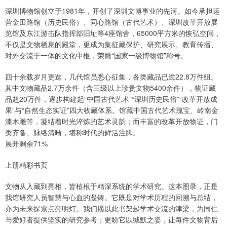
深圳博物馆创立于1981年，开创了深圳文博事业的先河。如今承担运
营金田路馆（历史民俗）、同心路馆（古代艺术）、深圳改革开放展
览馆及东江游击队指挥部旧址等4座馆舍，65000平方米的恢弘空间，
不仅是文物栖息的殿堂，更成为集征藏保护、研究展示、教育传播、
对外交流于一体的文化中枢，荣膺“国家一级博物馆”称号。
四十余载岁月更迭，几代馆员悉心征集，各类藏品已逾22.8万件组。
其中文物藏品2.7万余件（含三级以上珍贵文物5400余件），物证藏
品超20万件，逐步构建起“中国古代艺术”“深圳历史民俗”“改革开放成
果”与“自然生态实证”四大收藏体系。馆藏中国古代艺术瑰宝、岭南金
漆木雕等，凝结着时光淬炼的艺术灵韵；而丰富的改革开放物证，门
类齐备、脉络清晰，堪称时代的鲜活注脚。
展开剩余71%
上册精彩书页
文物从入藏到亮相，皆植根于精深系统的学术研究。这本图录，正是
我馆研究人员智慧与心血的凝铸。它既是对学术历程的回溯与总结，
亦为未来探索点亮明灯。我们愿以此书架起学术交流的津梁，为同仁
与爱好者提供坚实的研究参考；更盼它以缄默之姿，让每件文物背后