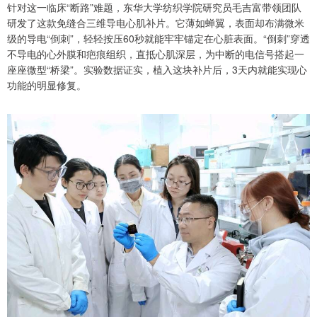
针对这一临床“断路”难题，东华大学纺织学院研究员毛吉富带领团队
研发了这款免缝合三维导电心肌补片。它薄如蝉翼，表面却布满微米
级的导电“倒刺”，轻轻按压60秒就能牢牢锚定在心脏表面。“倒刺”穿透
不导电的心外膜和疤痕组织，直抵心肌深层，为中断的电信号搭起一
座座微型“桥梁”。实验数据证实，植入这块补片后，3天内就能实现心
功能的明显修复。