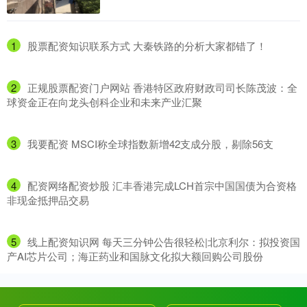
1
​股票配资知识联系方式 大秦铁路的分析大家都错了！
2
​正规股票配资门户网站 香港特区政府财政司司长陈茂波：全
球资金正在向龙头创科企业和未来产业汇聚
3
​我要配资 MSCI称全球指数新增42支成分股，剔除56支
4
​配资网络配资炒股 汇丰香港完成LCH首宗中国国债为合资格
非现金抵押品交易
5
​线上配资知识网 每天三分钟公告很轻松|北京利尔：拟投资国
产AI芯片公司；海正药业和国脉文化拟大额回购公司股份