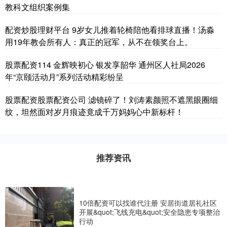
教科文组织案例集
配资炒股理财平台 9岁女儿推着轮椅陪他看排球直播！汤淼
用19年教会所有人：真正的冠军，从不在领奖台上。
股票配资114 金辉映初心 银发享韶华 通州区人社局2026
年“京颐活动月”系列活动精彩纷呈
股票配资股票配资公司 滤镜碎了！刘涛素颜照不遮黑眼圈细
纹，坦然面对岁月痕迹竟成千万妈妈心中新标杆！
推荐资讯
10倍配资可以找谁代注册 安居街道居礼社区
开展&quot;飞线充电&quot;安全隐患专项整治
行动