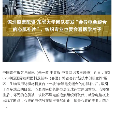
中国青年报客户端讯（朱一超 中青报·中青网记者王烨捷）近日，在2
026中国国际纺织面料及辅料（春夏）博览会的“新技术创新空间”展
区，生物医用纺织材料展台上一块“会导电免缝合的心肌补片”，吸引
了众多观众的目光。心血管疾病长期位居全球死亡原因首位。心梗发
生后，坏死的心肌被一块块不导电的疤痕组织所取代，就像电路板上
出现了断路，心脏的电信号在这里戛然而止，这是心衰的主要元凶之
一。