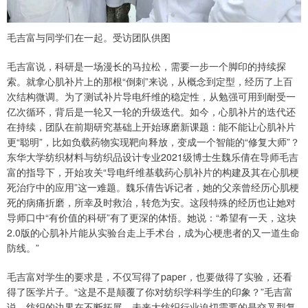
毛吉富与同学们在一起。受访团队供图
毛吉富说，科研是一场漫长的马拉松，需要一步一个脚印的持续探
索。就拿心肌补片上的那根“倒刺”来说，从概念到定型，经历了上百
次结构微调。为了测试补片导电纤维的稳定性，从勉强可用到耐受一
亿次循环，背后是一轮又一轮的升级迭代。如今，心肌补片的迭代还
在持续，团队在前期研究基础上开始琢磨新课题：能不能让心肌补片
更“聪明”，比如负载药物实现靶向释放，变成一个智能的“修复大师”？
东华大学纺织材料与纺织品设计专业2021级博士生魏乐倩在导师毛吉
富的指导下，开始攻关“导电纤维基载药心肌补片的构建及其在心肌梗
死治疗中的应用”这一难题。魏乐倩告诉记者，她的父亲曾经历心肌梗
死的病痛折磨，所幸及时救治，转危为安。这段特殊的经历也让她对
导师口中“有价值的科研”有了更深的体悟。她说：“希望有一天，这块
2.0版的心肌补片能从实验台走上手术台，成为心梗患者的又一道生命
防线。”
毛吉富对学生的要求是，不仅写得了paper，也要做得了实验，还看
得了医学片子。“这是不是颠覆了你对纺织学科学生的印象？”毛吉富
说，纺织的边界在不断拓展，未来大纺织行业迫切需要的是交叉型复